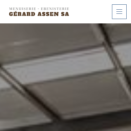
ACCUEIL
À PROPOS
SERVICES
RÉALISATIONS
CONTACT
FR
DE