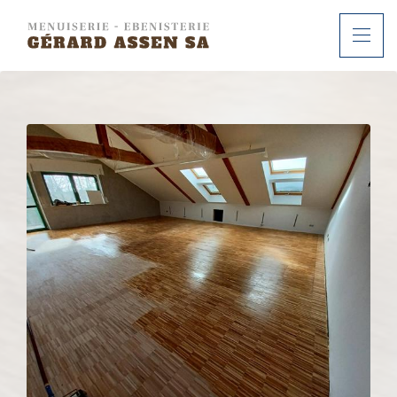
ACCUEIL
À PROPOS
SERVICES
RÉALISATIONS
CONTACT
FR
DE