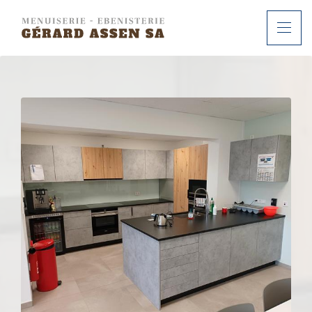
ACCUEIL
À PROPOS
SERVICES
RÉALISATIONS
CONTACT
FR
DE