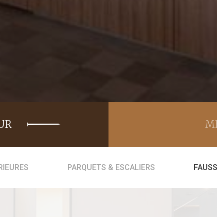
UR
ME
RIEURES
PARQUETS & ESCALIERS
FAUSS